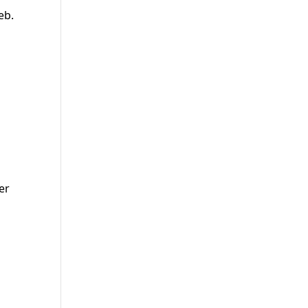
eb.
er